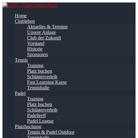
Home
Clubleben
Aktuelles & Termine
Unsere Anlage
Club der Zukunft
Vorstand
Historie
Sponsoren
Tennis
Training
Platz buchen
Schlägerverleih
Fast Learning Kurse
Tennishalle
Padel
Training
Platz buchen
Schlägerverleih
Padeltreff
Padel League
Platzbuchung
Tennis & Padel Outdoor
Tennishalle